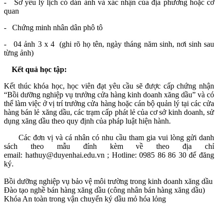
- Sơ yếu lý lịch có dán ảnh và xác nhận của địa phương hoặc cơ
quan
- Chứng minh nhân dân phô tô
- 04 ảnh 3 x 4 (ghi rõ họ tên, ngày tháng năm sinh, nơi sinh sau
từng ảnh)
Kết quả học tập:
Kết thúc khóa học, học viên đạt yêu cầu sẽ được cấp chứng nhận
“Bồi dưỡng nghiệp vụ trưởng cửa hàng kinh doanh xăng dầu” và có
thể làm việc ở vị trí trưởng cửa hàng hoặc cán bộ quản lý tại các cửa
hàng bán lẻ xăng dầu, các trạm cấp phát lẻ của cơ sở kinh doanh, sử
dụng xăng dầu theo quy định của pháp luật hiện hành.
Các đơn vị và cá nhân có nhu cầu tham gia vui lòng gửi danh
sách theo mẫu đính kèm về theo địa chỉ
email: hathuy@duyenhai.edu.vn ; Hotline: 0985 86 86 30 để đăng
ký.
Bồi dưỡng nghiệp vụ bảo vệ môi trường trong kinh doanh xăng dầu
Đào tạo nghề bán hàng xăng dầu (công nhân bán hàng xăng dầu)
Khóa An toàn trong vận chuyển ký dầu mỏ hóa lỏng