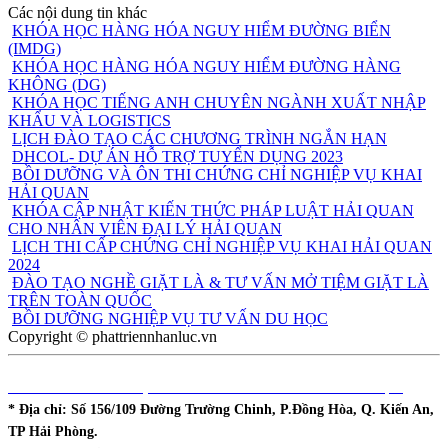
Các nội dung tin khác
KHÓA HỌC HÀNG HÓA NGUY HIỂM ĐƯỜNG BIỂN
(IMDG)
KHÓA HỌC HÀNG HÓA NGUY HIỂM ĐƯỜNG HÀNG
KHÔNG (DG)
KHÓA HỌC TIẾNG ANH CHUYÊN NGÀNH XUẤT NHẬP
KHẨU VÀ LOGISTICS
LỊCH ĐÀO TẠO CÁC CHƯƠNG TRÌNH NGẮN HẠN
DHCOL- DỰ ÁN HỖ TRỢ TUYỂN DỤNG 2023
BỒI DƯỠNG VÀ ÔN THI CHỨNG CHỈ NGHIỆP VỤ KHAI
HẢI QUAN
KHÓA CẬP NHẬT KIẾN THỨC PHÁP LUẬT HẢI QUAN
CHO NHÂN VIÊN ĐẠI LÝ HẢI QUAN
LỊCH THI CẤP CHỨNG CHỈ NGHIỆP VỤ KHAI HẢI QUAN
2024
ĐÀO TẠO NGHỀ GIẶT LÀ & TƯ VẤN MỞ TIỆM GIẶT LÀ
TRÊN TOÀN QUỐC
BỒI DƯỠNG NGHIỆP VỤ TƯ VẤN DU HỌC
Copyright © phattriennhanluc.vn
DHCOL - TT ĐÀO TẠO & PHÁT TRIỂN NGUỒN NHÂN LỰC
* Địa chỉ:
Số 156/109 Đường Trường Chinh, P.Đồng Hòa, Q. Kiến An,
TP Hải Phòng.