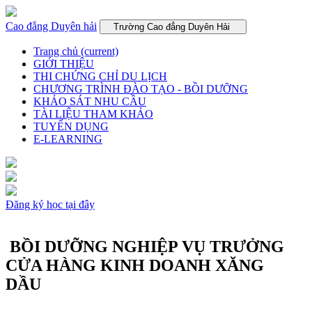
Cao đẳng Duyên hải
Trường Cao đẳng Duyên Hải
Trang chủ
(current)
GIỚI THIỆU
THI CHỨNG CHỈ DU LỊCH
CHƯƠNG TRÌNH ĐÀO TẠO - BỒI DƯỠNG
KHẢO SÁT NHU CẦU
TÀI LIỆU THAM KHẢO
TUYỂN DỤNG
E-LEARNING
Đăng ký học tại đây
BỒI DƯỠNG NGHIỆP VỤ TRƯỞNG
CỬA HÀNG KINH DOANH XĂNG
DẦU