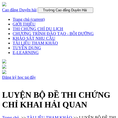
Cao đẳng Duyên hải
Trường Cao đẳng Duyên Hải
Trang chủ
(current)
GIỚI THIỆU
THI CHỨNG CHỈ DU LỊCH
CHƯƠNG TRÌNH ĐÀO TẠO - BỒI DƯỠNG
KHẢO SÁT NHU CẦU
TÀI LIỆU THAM KHẢO
TUYỂN DỤNG
E-LEARNING
Đăng ký học tại đây
LUYỆN BỘ ĐỀ THI CHỨNG
CHỈ KHAI HẢI QUAN
Trang chủ
>>
TÀI LIỆU THAM KHẢO
>> LUYỆN BỘ ĐỀ THI