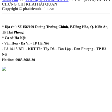
CHỨNG CHỈ KHAI HẢI QUAN
Copyright © phattriennhanluc.vn
DHCOL - TT ĐÀO TẠO & PHÁT TRIỂN NGUỒN NHÂN LỰC
* Địa chỉ:
Số 156/109 Đường Trường Chinh, P.Đồng Hòa, Q. Kiến An,
TP Hải Phòng.
* Cơ sở Hà Nội:
- Vân Hoà - Ba Vì - TP Hà Nội
- Lô 14-15 BT1 - KĐT Tân Tây Đô - Tân Lập - Đan Phượng - TP Hà
Nội
Hotline:
0985 8686 30