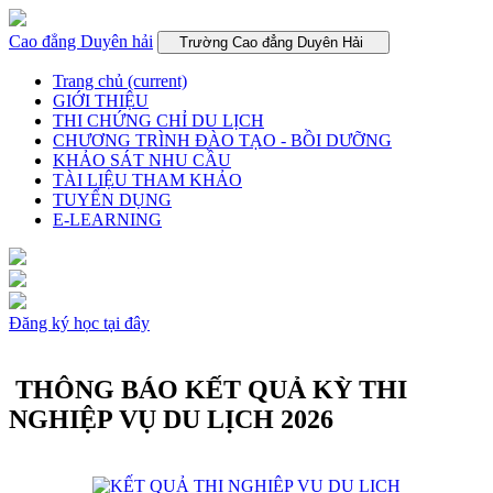
Cao đẳng Duyên hải
Trường Cao đẳng Duyên Hải
Trang chủ
(current)
GIỚI THIỆU
THI CHỨNG CHỈ DU LỊCH
CHƯƠNG TRÌNH ĐÀO TẠO - BỒI DƯỠNG
KHẢO SÁT NHU CẦU
TÀI LIỆU THAM KHẢO
TUYỂN DỤNG
E-LEARNING
Đăng ký học tại đây
THÔNG BÁO KẾT QUẢ KỲ THI
NGHIỆP VỤ DU LỊCH 2026