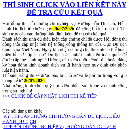
TH
Í SINH CLICK VÀO LIÊN KẾT NÀY
ĐỂ TRA CỨU KẾT QUẢ
Hội đồng thi cấp chứng chỉ nghiệp vụ Hướng dẫn Du lịch, Điều
hành Du lịch tổ chức ngày
26/
07/2026
đã công bố kết quả thi. Thí
sinh truy cập vào đường link đính kèm để tra cứu kết quả.
Danh sách thí sinh đủ điều kiện cấp chứng chỉ đã được Hội đồng thi
đồng thời cập nhật trên hệ thống cổng thông tin của Cục Du lịch
Quốc Gia Việt Nam. Ngay khi nhận chứng chỉ, thí sinh có thể hoàn
thiện hồ sơ nộp lên sở Du lịch các tỉnh/ thành trên toàn quốc để
được cấp thẻ hành nghề Hướng dẫn viên quốc tế/nội địa hoặc đăng
ký hoạt động kinh doanh dịch vụ lữ hành theo quy định của pháp
luật hiện hành.
Thí sinh vắng thi sẽ được bảo lưu hồ sơ và lệ phí thi trong vòng 6
tháng kể từ
26/
07/2026
.
Nhà trường kính chúc quý học viên nhiều sức khỏe và thành công
trong sự nghiệp!
>>> CLICK ĐỂ CẬP NHẬT LỊCH THI KẾ TIẾP
Các nội dung tin khác
KỲ THI CẤP CHỨNG CHỈ HƯỚNG DẪN DU LỊCH, ĐIỀU
HÀNH DU LỊCH
LỚP BỒI DƯỠNG NGHIỆP VỤ HƯỚNG DẪN DU LỊCH