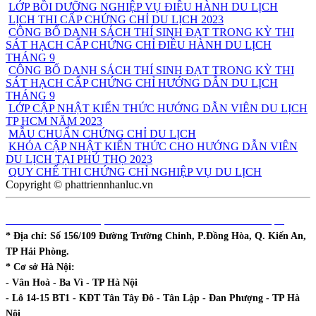
LỚP BỒI DƯỠNG NGHIỆP VỤ ĐIỀU HÀNH DU LỊCH
LỊCH THI CẤP CHỨNG CHỈ DU LỊCH 2023
CÔNG BỐ DANH SÁCH THÍ SINH ĐẠT TRONG KỲ THI
SÁT HẠCH CẤP CHỨNG CHỈ ĐIỀU HÀNH DU LỊCH
THÁNG 9
CÔNG BỐ DANH SÁCH THÍ SINH ĐẠT TRONG KỲ THI
SÁT HẠCH CẤP CHỨNG CHỈ HƯỚNG DẪN DU LỊCH
THÁNG 9
LỚP CẬP NHẬT KIẾN THỨC HƯỚNG DẪN VIÊN DU LỊCH
TP HCM NĂM 2023
MẪU CHUẨN CHỨNG CHỈ DU LỊCH
KHÓA CẬP NHẬT KIẾN THỨC CHO HƯỚNG DẪN VIÊN
DU LỊCH TẠI PHÚ THỌ 2023
QUY CHẾ THI CHỨNG CHỈ NGHIỆP VỤ DU LỊCH
Copyright © phattriennhanluc.vn
DHCOL - TT ĐÀO TẠO & PHÁT TRIỂN NGUỒN NHÂN LỰC
* Địa chỉ:
Số 156/109 Đường Trường Chinh, P.Đồng Hòa, Q. Kiến An,
TP Hải Phòng.
* Cơ sở Hà Nội:
- Vân Hoà - Ba Vì - TP Hà Nội
- Lô 14-15 BT1 - KĐT Tân Tây Đô - Tân Lập - Đan Phượng - TP Hà
Nội