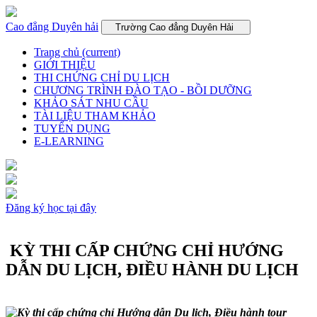
Cao đẳng Duyên hải
Trường Cao đẳng Duyên Hải
Trang chủ
(current)
GIỚI THIỆU
THI CHỨNG CHỈ DU LỊCH
CHƯƠNG TRÌNH ĐÀO TẠO - BỒI DƯỠNG
KHẢO SÁT NHU CẦU
TÀI LIỆU THAM KHẢO
TUYỂN DỤNG
E-LEARNING
Đăng ký học tại đây
KỲ THI CẤP CHỨNG CHỈ HƯỚNG
DẪN DU LỊCH, ĐIỀU HÀNH DU LỊCH