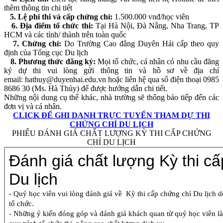
thêm thông tin chi tiết
5. Lệ phi thi và cấp chứng chỉ:
1.500.000 vnđ/học viên
6. Địa điểm tổ chức thi:
Tại Hà Nội, Đà Nẵng, Nha Trang, TP
HCM và các tỉnh/ thành trên toàn quốc
7. Chứng chỉ:
Do Trường Cao đẳng Duyên Hải cấp theo quy
định của Tổng cục Du lịch
8. Phương thức đăng ký:
Mọi tổ chức, cá nhân có nhu cầu đăng
ký dự thi vui lòng gửi thông tin và hồ sơ về địa chỉ
email: hathuy@duyenhai.edu.vn hoặc liên hệ qua số điện thoại 0985
8686 30 (Ms. Hà Thủy) để được hướng dẫn chi tiết.
Những nội dung cụ thể khác, nhà trường sẽ thông báo tiếp đến các
đơn vị và cá nhân.
CLICK ĐỂ GHI DANH TRỰC TUYẾN THAM DỰ THI
CHỨNG CHỈ DU LỊCH
PHIẾU ĐÁNH GIÁ CHẤT LƯỢNG KỲ THI CẤP CHỨNG
CHỈ DU LỊCH