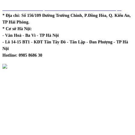
DHCOL - TT ĐÀO TẠO & PHÁT TRIỂN NGUỒN NHÂN LỰC
* Địa chỉ:
Số 156/109 Đường Trường Chinh, P.Đồng Hòa, Q. Kiến An,
TP Hải Phòng.
* Cơ sở Hà Nội:
- Vân Hoà - Ba Vì - TP Hà Nội
- Lô 14-15 BT1 - KĐT Tân Tây Đô - Tân Lập - Đan Phượng - TP Hà
Nội
Hotline:
0985 8686 30