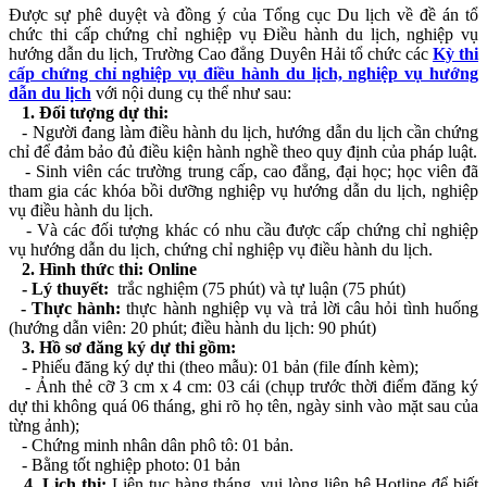
Được sự phê duyệt và đồng ý của Tổng cục Du lịch về đề án tổ
chức thi cấp chứng chỉ nghiệp vụ Điều hành du lịch, nghiệp vụ
hướng dẫn du lịch, Trường Cao đẳng Duyên Hải tổ chức các
Kỳ thi
cấp chứng chỉ nghiệp vụ điều hành du lịch, nghiệp vụ hướng
dẫn du lịch
với nội dung cụ thể như sau:
1. Đối tượng dự thi:
- Người đang làm điều hành du lịch, hướng dẫn du lịch cần chứng
chỉ để đảm bảo đủ điều kiện hành nghề theo quy định của pháp luật.
- Sinh viên các trường trung cấp, cao đẳng, đại học; học viên đã
tham gia các khóa bồi dưỡng nghiệp vụ hướng dẫn du lịch, nghiệp
vụ điều hành du lịch.
- Và các đối tượng khác có nhu cầu được cấp chứng chỉ nghiệp
vụ hướng dẫn du lịch, chứng chỉ nghiệp vụ điều hành du lịch.
2. Hình thức thi: Online
- Lý thuyết:
trắc nghiệm (75 phút) và tự luận (75 phút)
- Thực hành:
thực hành nghiệp vụ và trả lời câu hỏi tình huống
(hướng dẫn viên: 20 phút; điều hành du lịch: 90 phút)
3.
Hồ sơ đăng ký dự thi gồm:
- Phiếu đăng ký dự thi (theo mẫu): 01 bản (file đính kèm);
- Ảnh thẻ cỡ 3 cm x 4 cm: 03 cái (chụp trước thời điểm đăng ký
dự thi không quá 06 tháng, ghi rõ họ tên, ngày sinh vào mặt sau của
từng ảnh);
- Chứng minh nhân dân phô tô: 01 bản.
- Bằng tốt nghiệp photo: 01 bản
4. Lịch thi:
Liên tục hàng tháng, vui lòng liên hệ Hotline để biết