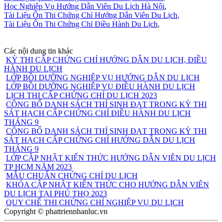
Học Nghiệp Vụ Hướng Dẫn Viên Du Lịch Hà Nội
,
Tài Liệu Ôn Thi Chứng Chỉ Hướng Dẫn Viên Du Lịch
,
Tài Liệu Ôn Thi Chứng Chỉ Điều Hành Du Lịch
,
Các nội dung tin khác
KỲ THI CẤP CHỨNG CHỈ HƯỚNG DẪN DU LỊCH, ĐIỀU
HÀNH DU LỊCH
LỚP BỒI DƯỠNG NGHIỆP VỤ HƯỚNG DẪN DU LỊCH
LỚP BỒI DƯỠNG NGHIỆP VỤ ĐIỀU HÀNH DU LỊCH
LỊCH THI CẤP CHỨNG CHỈ DU LỊCH 2023
CÔNG BỐ DANH SÁCH THÍ SINH ĐẠT TRONG KỲ THI
SÁT HẠCH CẤP CHỨNG CHỈ ĐIỀU HÀNH DU LỊCH
THÁNG 9
CÔNG BỐ DANH SÁCH THÍ SINH ĐẠT TRONG KỲ THI
SÁT HẠCH CẤP CHỨNG CHỈ HƯỚNG DẪN DU LỊCH
THÁNG 9
LỚP CẬP NHẬT KIẾN THỨC HƯỚNG DẪN VIÊN DU LỊCH
TP HCM NĂM 2023
MẪU CHUẨN CHỨNG CHỈ DU LỊCH
KHÓA CẬP NHẬT KIẾN THỨC CHO HƯỚNG DẪN VIÊN
DU LỊCH TẠI PHÚ THỌ 2023
QUY CHẾ THI CHỨNG CHỈ NGHIỆP VỤ DU LỊCH
Copyright © phattriennhanluc.vn