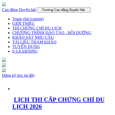
Cao đẳng Duyên hải
Trường Cao đẳng Duyên Hải
Trang chủ
(current)
GIỚI THIỆU
THI CHỨNG CHỈ DU LỊCH
CHƯƠNG TRÌNH ĐÀO TẠO - BỒI DƯỠNG
KHẢO SÁT NHU CẦU
TÀI LIỆU THAM KHẢO
TUYỂN DỤNG
E-LEARNING
Đăng ký học tại đây
LỊCH THI CẤP CHỨNG CHỈ DU
LỊCH 2026