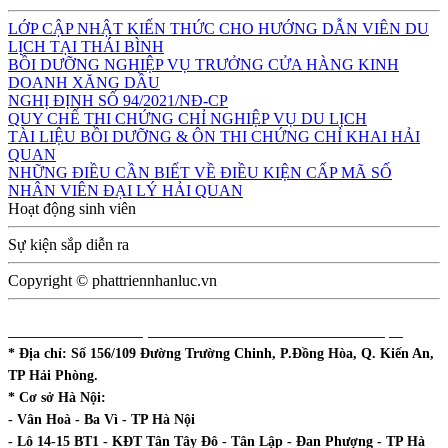
LỚP CẬP NHẬT KIẾN THỨC CHO HƯỚNG DẪN VIÊN DU
LỊCH TẠI THÁI BÌNH
BỒI DƯỠNG NGHIỆP VỤ TRƯỞNG CỬA HÀNG KINH
DOANH XĂNG DẦU
NGHỊ ĐỊNH SỐ 94/2021/NĐ-CP
QUY CHẾ THI CHỨNG CHỈ NGHIỆP VỤ DU LỊCH
TÀI LIỆU BỒI DƯỠNG & ÔN THI CHỨNG CHỈ KHAI HẢI
QUAN
NHỮNG ĐIỀU CẦN BIẾT VỀ ĐIỀU KIỆN CẤP MÃ SỐ
NHÂN VIÊN ĐẠI LÝ HẢI QUAN
Hoạt động sinh viên
Sự kiện sắp diễn ra
Copyright © phattriennhanluc.vn
DHCOL - TT ĐÀO TẠO & PHÁT TRIỂN NGUỒN NHÂN LỰC
* Địa chỉ:
Số 156/109 Đường Trường Chinh, P.Đồng Hòa, Q. Kiến An,
TP Hải Phòng.
* Cơ sở Hà Nội:
- Vân Hoà - Ba Vì - TP Hà Nội
- Lô 14-15 BT1 - KĐT Tân Tây Đô - Tân Lập - Đan Phượng - TP Hà