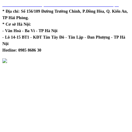
DHCOL - TT ĐÀO TẠO & PHÁT TRIỂN NGUỒN NHÂN LỰC
* Địa chỉ:
Số 156/109 Đường Trường Chinh, P.Đồng Hòa, Q. Kiến An,
TP Hải Phòng.
* Cơ sở Hà Nội:
- Vân Hoà - Ba Vì - TP Hà Nội
- Lô 14-15 BT1 - KĐT Tân Tây Đô - Tân Lập - Đan Phượng - TP Hà
Nội
Hotline:
0985 8686 30