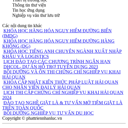
Thông tin thư viện
Tin học ứng dụng
Nghiệp vụ văn thư lưu trữ
Các nội dung tin khác
KHÓA HỌC HÀNG HÓA NGUY HIỂM ĐƯỜNG BIỂN
(IMDG)
KHÓA HỌC HÀNG HÓA NGUY HIỂM ĐƯỜNG HÀNG
KHÔNG (DG)
KHÓA HỌC TIẾNG ANH CHUYÊN NGÀNH XUẤT NHẬP
KHẨU VÀ LOGISTICS
LỊCH ĐÀO TẠO CÁC CHƯƠNG TRÌNH NGẮN HẠN
DHCOL- DỰ ÁN HỖ TRỢ TUYỂN DỤNG 2023
BỒI DƯỠNG VÀ ÔN THI CHỨNG CHỈ NGHIỆP VỤ KHAI
HẢI QUAN
KHÓA CẬP NHẬT KIẾN THỨC PHÁP LUẬT HẢI QUAN
CHO NHÂN VIÊN ĐẠI LÝ HẢI QUAN
LỊCH THI CẤP CHỨNG CHỈ NGHIỆP VỤ KHAI HẢI QUAN
2024
ĐÀO TẠO NGHỀ GIẶT LÀ & TƯ VẤN MỞ TIỆM GIẶT LÀ
TRÊN TOÀN QUỐC
BỒI DƯỠNG NGHIỆP VỤ TƯ VẤN DU HỌC
Copyright © phattriennhanluc.vn