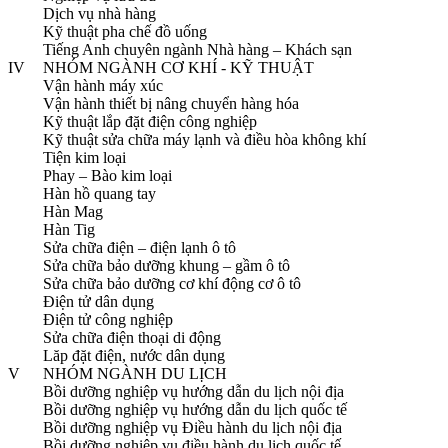
Dịch vụ nhà hàng
Kỹ thuật pha chế đồ uống
Tiếng Anh chuyên ngành Nhà hàng – Khách sạn
IV
NHÓM NGÀNH CƠ KHÍ - KỸ THUẬT
Vận hành máy xúc
Vận hành thiết bị nâng chuyển hàng hóa
Kỹ thuật lắp đặt điện công nghiệp
Kỹ thuật sửa chữa máy lạnh và điều hòa không khí
Tiện kim loại
Phay – Bào kim loại
Hàn hồ quang tay
Hàn Mag
Hàn Tig
Sửa chữa điện – điện lạnh ô tô
Sửa chữa bảo dưỡng khung – gầm ô tô
Sửa chữa bảo dưỡng cơ khí động cơ ô tô
Điện tử dân dụng
Điện tử công nghiệp
Sửa chữa điện thoại di động
Lăp đặt điện, nước dân dụng
V
NHÓM NGÀNH DU LỊCH
Bồi dưỡng nghiệp vụ hướng dẫn du lịch nội địa
Bồi dưỡng nghiệp vụ hướng dẫn du lịch quốc tế
Bồi dưỡng nghiệp vụ Điều hành du lịch nội địa
Bồi dưỡng nghiệp vụ điều hành du lịch quốc tế