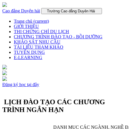
Cao đẳng Duyên hải
Trường Cao đẳng Duyên Hải
Trang chủ
(current)
GIỚI THIỆU
THI CHỨNG CHỈ DU LỊCH
CHƯƠNG TRÌNH ĐÀO TẠO - BỒI DƯỠNG
KHẢO SÁT NHU CẦU
TÀI LIỆU THAM KHẢO
TUYỂN DỤNG
E-LEARNING
Đăng ký học tại đây
LỊCH ĐÀO TẠO CÁC CHƯƠNG
TRÌNH NGẮN HẠN
DANH MỤC CÁC NGÀNH, NGHỀ Đ