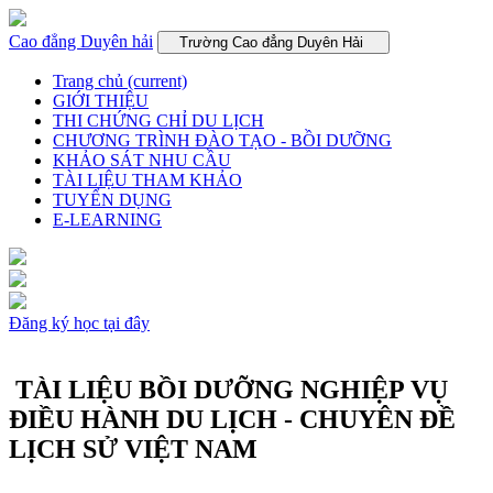
Cao đẳng Duyên hải
Trường Cao đẳng Duyên Hải
Trang chủ
(current)
GIỚI THIỆU
THI CHỨNG CHỈ DU LỊCH
CHƯƠNG TRÌNH ĐÀO TẠO - BỒI DƯỠNG
KHẢO SÁT NHU CẦU
TÀI LIỆU THAM KHẢO
TUYỂN DỤNG
E-LEARNING
Đăng ký học tại đây
TÀI LIỆU BỒI DƯỠNG NGHIỆP VỤ
ĐIỀU HÀNH DU LỊCH - CHUYÊN ĐỀ
LỊCH SỬ VIỆT NAM