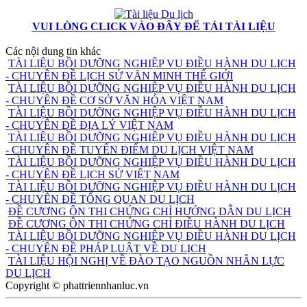
VUI LÒNG CLICK VÀO ĐÂY ĐỂ TẢI TÀI LIỆU
Các nội dung tin khác
TÀI LIỆU BỒI DƯỠNG NGHIỆP VỤ ĐIỀU HÀNH DU LỊCH
- CHUYÊN ĐỀ LỊCH SỬ VĂN MINH THẾ GIỚI
TÀI LIỆU BỒI DƯỠNG NGHIỆP VỤ ĐIỀU HÀNH DU LỊCH
- CHUYÊN ĐỀ CƠ SỞ VĂN HÓA VIỆT NAM
TÀI LIỆU BỒI DƯỠNG NGHIỆP VỤ ĐIỀU HÀNH DU LỊCH
- CHUYÊN ĐỀ ĐỊA LÝ VIỆT NAM
TÀI LIỆU BỒI DƯỠNG NGHIỆP VỤ ĐIỀU HÀNH DU LỊCH
- CHUYÊN ĐỀ TUYẾN ĐIỂM DU LỊCH VIỆT NAM
TÀI LIỆU BỒI DƯỠNG NGHIỆP VỤ ĐIỀU HÀNH DU LỊCH
- CHUYÊN ĐỀ LỊCH SỬ VIỆT NAM
TÀI LIỆU BỒI DƯỠNG NGHIỆP VỤ ĐIỀU HÀNH DU LỊCH
- CHUYÊN ĐỀ TỔNG QUAN DU LỊCH
ĐỀ CƯƠNG ÔN THI CHỨNG CHỈ HƯỚNG DẪN DU LỊCH
ĐỀ CƯƠNG ÔN THI CHỨNG CHỈ ĐIỀU HÀNH DU LỊCH
TÀI LIỆU BỒI DƯỠNG NGHIỆP VỤ ĐIỀU HÀNH DU LỊCH
- CHUYÊN ĐỀ PHÁP LUẬT VỀ DU LỊCH
TÀI LIỆU HỘI NGHỊ VỀ ĐÀO TẠO NGUỒN NHÂN LỰC
DU LỊCH
Copyright © phattriennhanluc.vn