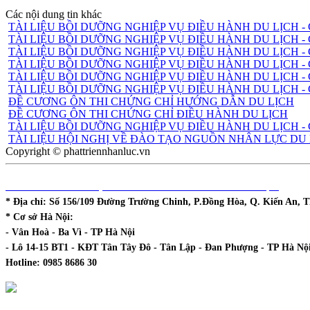
Các nội dung tin khác
TÀI LIỆU BỒI DƯỠNG NGHIỆP VỤ ĐIỀU HÀNH DU LỊCH -
TÀI LIỆU BỒI DƯỠNG NGHIỆP VỤ ĐIỀU HÀNH DU LỊCH 
TÀI LIỆU BỒI DƯỠNG NGHIỆP VỤ ĐIỀU HÀNH DU LỊCH -
TÀI LIỆU BỒI DƯỠNG NGHIỆP VỤ ĐIỀU HÀNH DU LỊCH 
TÀI LIỆU BỒI DƯỠNG NGHIỆP VỤ ĐIỀU HÀNH DU LỊCH -
TÀI LIỆU BỒI DƯỠNG NGHIỆP VỤ ĐIỀU HÀNH DU LỊCH 
ĐỀ CƯƠNG ÔN THI CHỨNG CHỈ HƯỚNG DẪN DU LỊCH
ĐỀ CƯƠNG ÔN THI CHỨNG CHỈ ĐIỀU HÀNH DU LỊCH
TÀI LIỆU BỒI DƯỠNG NGHIỆP VỤ ĐIỀU HÀNH DU LỊCH -
TÀI LIỆU HỘI NGHỊ VỀ ĐÀO TẠO NGUỒN NHÂN LỰC DU 
Copyright © phattriennhanluc.vn
DHCOL - TT ĐÀO TẠO & PHÁT TRIỂN NGUỒN NHÂN LỰC
* Địa chỉ:
Số 156/109 Đường Trường Chinh, P.Đồng Hòa, Q. Kiến An, T
* Cơ sở Hà Nội:
- Vân Hoà - Ba Vì - TP Hà Nội
- Lô 14-15 BT1 - KĐT Tân Tây Đô - Tân Lập - Đan Phượng - TP Hà Nộ
Hotline:
0985 8686 30