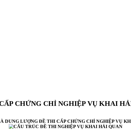
CẤP CHỨNG CHỈ NGHIỆP VỤ KHAI H
À DUNG LƯỢNG ĐỀ THI CẤP CHỨNG CHỈ NGHIỆP VỤ KH