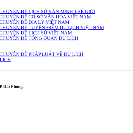
 CHUYÊN ĐỀ LỊCH SỬ VĂN MINH THẾ GIỚI
- CHUYÊN ĐỀ CƠ SỞ VĂN HÓA VIỆT NAM
 CHUYÊN ĐỀ ĐỊA LÝ VIỆT NAM
- CHUYÊN ĐỀ TUYẾN ĐIỂM DU LỊCH VIỆT NAM
 CHUYÊN ĐỀ LỊCH SỬ VIỆT NAM
- CHUYÊN ĐỀ TỔNG QUAN DU LỊCH
 CHUYÊN ĐỀ PHÁP LUẬT VỀ DU LỊCH
LỊCH
P Hải Phòng.
i