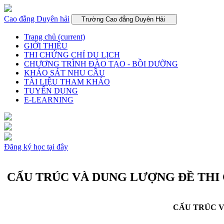
Cao đẳng Duyên hải
Trường Cao đẳng Duyên Hải
Trang chủ
(current)
GIỚI THIỆU
THI CHỨNG CHỈ DU LỊCH
CHƯƠNG TRÌNH ĐÀO TẠO - BỒI DƯỠNG
KHẢO SÁT NHU CẦU
TÀI LIỆU THAM KHẢO
TUYỂN DỤNG
E-LEARNING
Đăng ký học tại đây
CẤU TRÚC VÀ DUNG LƯỢNG ĐỀ THI 
CẤU TRÚC V