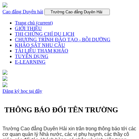
Cao đẳng Duyên hải
Trường Cao đẳng Duyên Hải
Trang chủ
(current)
GIỚI THIỆU
THI CHỨNG CHỈ DU LỊCH
CHƯƠNG TRÌNH ĐÀO TẠO - BỒI DƯỠNG
KHẢO SÁT NHU CẦU
TÀI LIỆU THAM KHẢO
TUYỂN DỤNG
E-LEARNING
Đăng ký học tại đây
THÔNG BÁO ĐỔI TÊN TRƯỜNG
Trường Cao đẳng Duyên Hải xin trân trọng thông báo tới các
cơ quan quản lý Nhà nước, các vị phụ huynh, các thầy cô