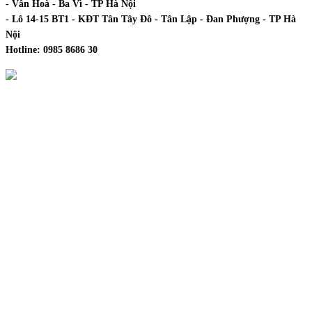
- Vân Hoà - Ba Vì - TP Hà Nội
- Lô 14-15 BT1 - KĐT Tân Tây Đô - Tân Lập - Đan Phượng - TP Hà
Nội
Hotline:
0985 8686 30