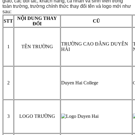
giáo, các đối tác, khách hàng, cá nhân và sinh viên trong
toàn trường, trường chính thức thay đổi tên và logo mới như
sau:
NỘI DUNG THAY
STT
CŨ
ĐỔI
TRƯỜNG CAO ĐẲNG DUYÊN
1
TÊN TRƯỜNG
HẢI
2
Duyen Hai College
C
3
LOGO TRƯỜNG