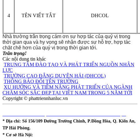
4
TÊN VIẾT TẮT
DHCOL
Nhà trường trân trọng cám ơn sự hợp tác của quý vị trong
thời gian qua và hy vọng sẽ nhận được sự hỗ trợ, hợp tác
chặt chẽ hơn của quý vị trong thời gian tới.
Trân trọng!
Các nội dung tin khác
TRUNG TÂM ĐÀO TẠO VÀ PHÁT TRIỂN NGUỒN NHÂN
LỰC
TRƯỜNG CAO ĐẲNG DUYÊN HẢI (DHCOL)
THÔNG BÁO ĐỔI TÊN TRƯỜNG
XU HƯỚNG VÀ TIỀM NĂNG PHÁT TRIỂN CỦA NGÀNH
CHĂM SÓC SẮC ĐẸP TẠI VIỆT NAM TRONG 5 NĂM TỚI
Copyright © phattriennhanluc.vn
DHCOL - TT ĐÀO TẠO & PHÁT TRIỂN NGUỒN NHÂN LỰC
* Địa chỉ:
Số 156/109 Đường Trường Chinh, P.Đồng Hòa, Q. Kiến An,
TP Hải Phòng.
* Cơ sở Hà Nội: