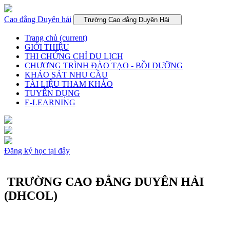
Cao đẳng Duyên hải
Trường Cao đẳng Duyên Hải
Trang chủ
(current)
GIỚI THIỆU
THI CHỨNG CHỈ DU LỊCH
CHƯƠNG TRÌNH ĐÀO TẠO - BỒI DƯỠNG
KHẢO SÁT NHU CẦU
TÀI LIỆU THAM KHẢO
TUYỂN DỤNG
E-LEARNING
Đăng ký học tại đây
TRƯỜNG CAO ĐẲNG DUYÊN HẢI
(DHCOL)