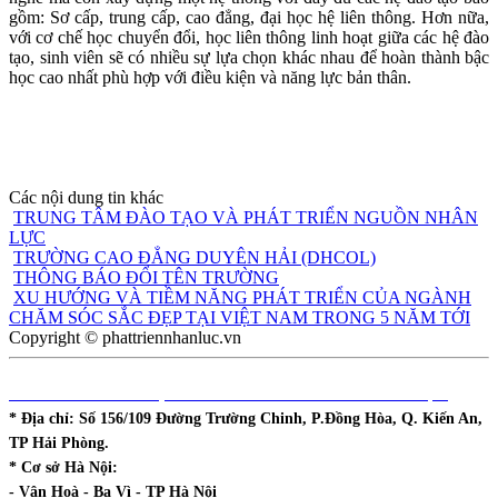
gồm: Sơ cấp, trung cấp, cao đẳng, đại học hệ liên thông. Hơn nữa,
với cơ chế học chuyển đổi, học liên thông linh hoạt giữa các hệ đào
tạo, sinh viên sẽ có nhiều sự lựa chọn khác nhau để hoàn thành bậc
học cao nhất phù hợp với điều kiện và năng lực bản thân.
Các nội dung tin khác
TRUNG TÂM ĐÀO TẠO VÀ PHÁT TRIỂN NGUỒN NHÂN
LỰC
TRƯỜNG CAO ĐẲNG DUYÊN HẢI (DHCOL)
THÔNG BÁO ĐỔI TÊN TRƯỜNG
XU HƯỚNG VÀ TIỀM NĂNG PHÁT TRIỂN CỦA NGÀNH
CHĂM SÓC SẮC ĐẸP TẠI VIỆT NAM TRONG 5 NĂM TỚI
Copyright © phattriennhanluc.vn
DHCOL - TT ĐÀO TẠO & PHÁT TRIỂN NGUỒN NHÂN LỰC
* Địa chỉ:
Số 156/109 Đường Trường Chinh, P.Đồng Hòa, Q. Kiến An,
TP Hải Phòng.
* Cơ sở Hà Nội:
- Vân Hoà - Ba Vì - TP Hà Nội