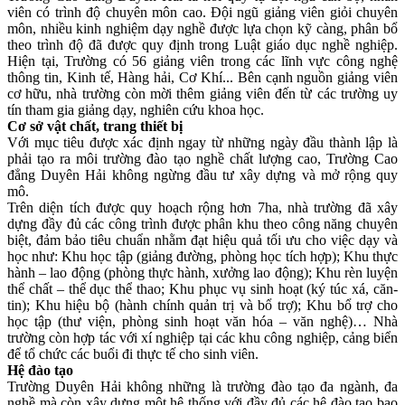
viên có trình độ chuyên môn cao. Đội ngũ giảng viên giỏi chuyên
môn, nhiều kinh nghiệm dạy nghề được lựa chọn kỹ càng, phân bổ
theo trình độ đã được quy định trong Luật giáo dục nghề nghiệp.
Hiện tại, Trường có 56 giảng viên trong các lĩnh vực công nghệ
thông tin, Kinh tế, Hàng hải, Cơ Khí... Bên cạnh nguồn giảng viên
cơ hữu, nhà trường còn mời thêm giảng viên đến từ các trường uy
tín tham gia giảng dạy, nghiên cứu khoa học.
Cơ sở vật chất, trang thiết bị
Với mục tiêu được xác định ngay từ những ngày đầu thành lập là
phải tạo ra môi trường đào tạo nghề chất lượng cao, Trường Cao
đẳng Duyên Hải không ngừng đầu tư xây dựng và mở rộng quy
mô.
Trên diện tích được quy hoạch rộng hơn 7ha, nhà trường đã xây
dựng đầy đủ các công trình được phân khu theo công năng chuyên
biệt, đảm bảo tiêu chuẩn nhằm đạt hiệu quả tối ưu cho việc dạy và
học như: Khu học tập (giảng đường, phòng học tích hợp); Khu thực
hành – lao động (phòng thực hành, xưởng lao động); Khu rèn luyện
thể chất – thể dục thể thao; Khu phục vụ sinh hoạt (ký túc xá, căn-
tin); Khu hiệu bộ (hành chính quản trị và bổ trợ); Khu bổ trợ cho
học tập (thư viện, phòng sinh hoạt văn hóa – văn nghệ)… Nhà
trường còn hợp tác với xí nghiệp tại các khu công nghiệp, cảng biển
để tổ chức các buổi đi thực tế cho sinh viên.
Hệ đào tạo
Trường Duyên Hải không những là trường đào tạo đa ngành, đa
nghề mà còn xây dựng một hệ thống với đầy đủ các hệ đào tạo bao