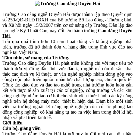
Trường Cao đẳng nghề Duyên Hải được thành lập theo Quyết định
số 259/QĐ-BLĐTBXH của Bộ trưởng Bộ Lao động - Thương binh
và Xã hội ngày 15/2/2007 trên cơ sở nâng cấp Trường Dân lập đào
tạo nghề Kỹ Thuật Cao, nay đổi tên thành trường
Cao đẳng Duyên
Hải
.
Trải qua quá trình hơn 10 năm hoạt động và không ngừng phát
triển, trường đã trở thành đơn vị hàng đầu trong lĩnh vực đào tạo
nghề tại Việt Nam.
Tầm nhìn, sứ mạng của Trường.
Trường Cao đẳng Duyên Hải phát triển không chỉ với mục tiêu trở
thành đơn vị đứng đầu lĩnh vực đào tạo nghề mà còn đi sâu khai
thác các dịch vụ kĩ thuật, tư vấn nghề nghiệp nhằm đóng góp vào
công cuộc phát triển nguồn nhân lực chất lượng cao, chuẩn quốc tế.
Công tác giáo dục và đào tạo nghề trong nhà trường luôn luôn gắn
kết với thực tế sản xuất tại các xí nghiệp, công trường và các khu
công nghiệp nhằm tạo cơ hội cho sinh viên thực hành các kỹ năng
nghề trên hệ thống máy móc, thiết bị hiện đại. Đảm bảo mỗi sinh
viên ra trường ngoài kỹ năng nghề nghiệp còn có tác phong lao
động công nghiệp, có khả năng tự tạo ra việc làm trong thời kì hội
nhập và phát triển kinh tế.
Giới thiệu
Cán bộ, giảng viên
Trường Cao đẳng Duyên Hải là nơi quy tụ đội ngũ cán bộ, nhân